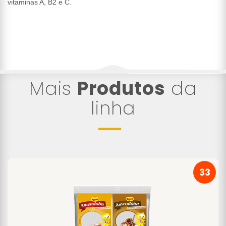
vitaminas A, B2 e C.
Mais
Produtos
da
linha
33