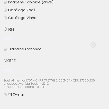
Imagens Tabloide (drive)
Catálogo Zaeli
Catálogo Vinhos
O
RH
Trabalhe Conosco
Matriz:
Zaeli Alimentos LTDA - CNPJ: 77.917.680/0051-04 - CEP: 87506-230,
endereço: Avenida Zaeli, n° 2310.
Umuarama - Paraná - Brasil
Z-mail