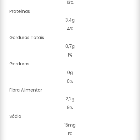
13%
Proteínas
3,4g
4%
Gorduras Totais
0,7g
1%
Gorduras
0g
0%
Fibra Alimentar
2,2g
9%
Sódio
15mg
1%