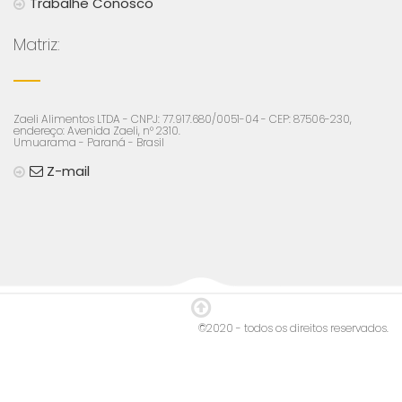
Trabalhe Conosco
Matriz:
Zaeli Alimentos LTDA - CNPJ: 77.917.680/0051-04 - CEP: 87506-230,
endereço: Avenida Zaeli, n° 2310.
Umuarama - Paraná - Brasil
Z-mail
©2020 - todos os direitos reservados.