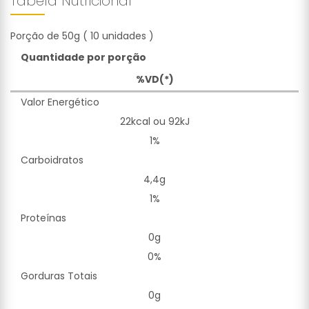
Tabela Nutricional
Porção de 50g ( 10 unidades )
Quantidade por porção
%VD(*)
Valor Energético
22kcal ou 92kJ
1%
Carboidratos
4,4g
1%
Proteínas
0g
0%
Gorduras Totais
0g