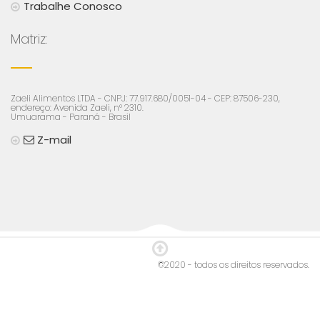
Trabalhe Conosco
Matriz:
Zaeli Alimentos LTDA - CNPJ: 77.917.680/0051-04 - CEP: 87506-230,
endereço: Avenida Zaeli, n° 2310.
Umuarama - Paraná - Brasil
Z-mail
©2020 - todos os direitos reservados.