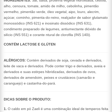
INGREDIENTES:
Sal, salsa, proteína vegetal hidrolisada, cebola,
alho, cenoura, tomate, amido de milho, cebolinha, pimentão
vermelho, pimentão verde, óleo vegetal, aipo, louro, alecrim,
açúcar, cominho, pimenta-do-reino, realçador de sabor glutamato
monossódico (INS 621) e inosinato dissódico (INS 631),
condimento preparado de legumes, antiumectante dióxido de
silício (INS 551) e corante ntural de clorofila (INS 140i).
CONTÉM LACTOSE E GLÚTEN
ALÉRGICOS:
Contém derivados de soja, cevada e derivados,
leite de vaca e derivados. Pode conter trigo e derivados, aveia e
derivados e suas estirpes hibridizadas, derivados de ovos,
derivados de amendoim, peixes e crustáceos (camarão e
caranguejo) e castanha-do-pará.
DICAS SOBRE O PRODUTO:
1.
O caldo em pó Zaeli é uma combinação ideal de temperos feita