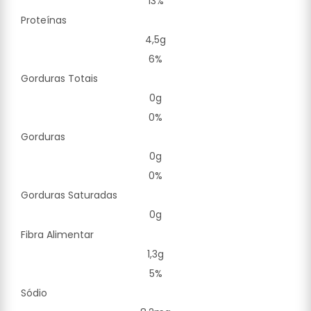
13%
Proteínas
4,5g
6%
Gorduras Totais
0g
0%
Gorduras
0g
0%
Gorduras Saturadas
0g
Fibra Alimentar
1,3g
5%
Sódio