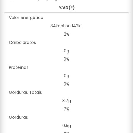
%VD(*)
Valor energético
34kcal ou 142kJ
2%
Carboidratos
0g
0%
Proteínas
0g
0%
Gorduras Totais
3,7g
7%
Gorduras
0,5g