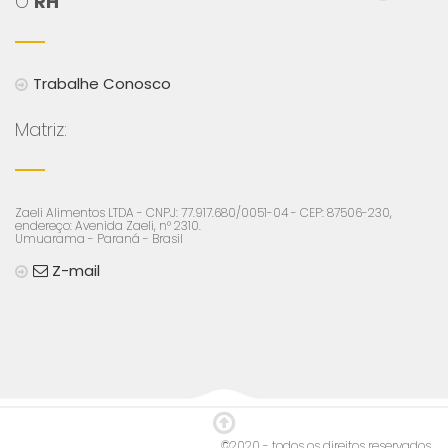
O
RH
Trabalhe Conosco
Matriz:
Zaeli Alimentos LTDA - CNPJ: 77.917.680/0051-04 - CEP: 87506-230,
endereço: Avenida Zaeli, n° 2310.
Umuarama - Paraná - Brasil
Z-mail
©2020 - todos os direitos reservados.