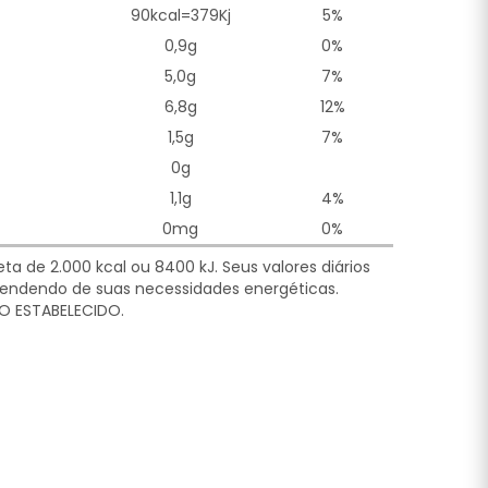
90kcal=379Kj
5%
0,9g
0%
5,0g
7%
6,8g
12%
1,5g
7%
0g
1,1g
4%
0mg
0%
a de 2.000 kcal ou 8400 kJ. Seus valores diários
ndendo de suas necessidades energéticas.
O ESTABELECIDO.