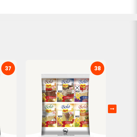
37
38