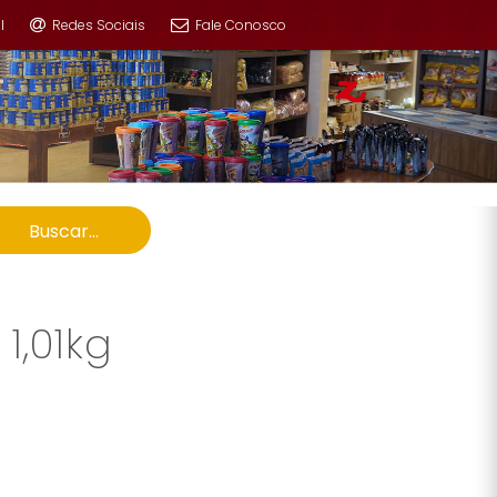
l
Redes Sociais
Fale Conosco
Buscar...
,01kg