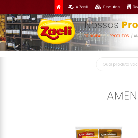
A Zaeli
Produtos
Re
Nossos
Pr
PRINCIPAL
PRODUTOS
AM
AMEN