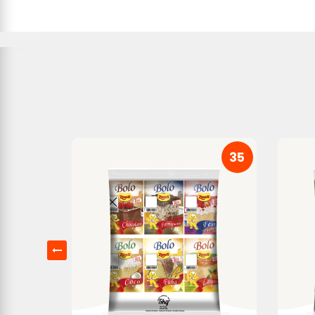
34
35