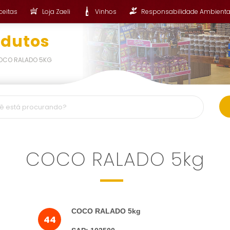
ceitas
Loja Zaeli
Vinhos
Responsabilidade Ambienta
odutos
OCO RALADO 5KG
COCO RALADO 5kg
COCO RALADO 5kg
44