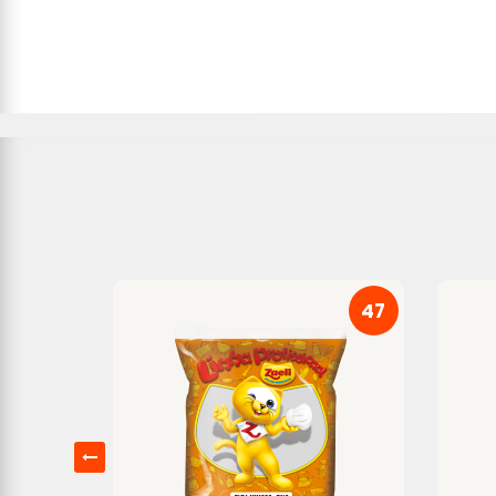
46
47