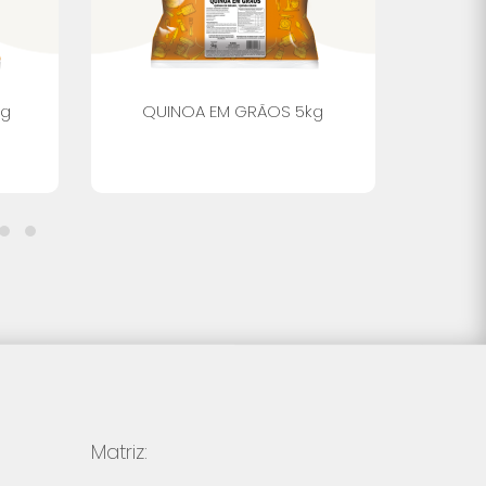
kg
QUINOA EM GRÃOS 5kg
M
Matriz: