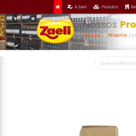
A Zaeli
Produtos
Re
Nossos
Pr
PRINCIPAL
PRODUTOS
C