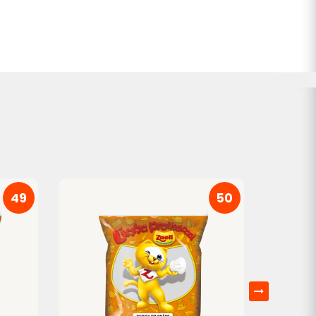
49
50