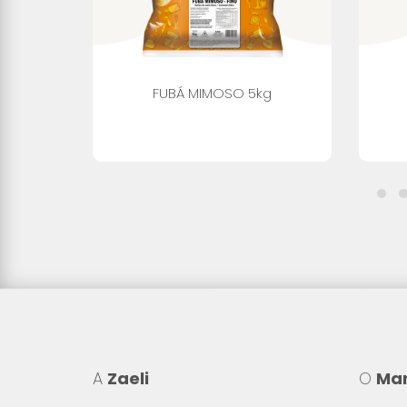
5kg
FUBÁ MIMOSO 5kg
A
Zaeli
O
Mar