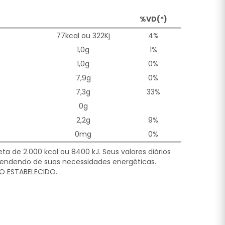
%VD(*)
77kcal ou 322Kj
4%
1,0g
1%
1,0g
0%
7,9g
0%
7,3g
33%
0g
2,2g
9%
0mg
0%
a de 2.000 kcal ou 8400 kJ. Seus valores diários
ndendo de suas necessidades energéticas.
O ESTABELECIDO.