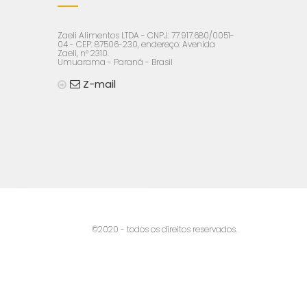
Zaeli Alimentos LTDA - CNPJ: 77.917.680/0051-
04 - CEP: 87506-230, endereço: Avenida
Zaeli, n° 2310.
Umuarama - Paraná - Brasil
Z-mail
©2020 - todos os direitos reservados.