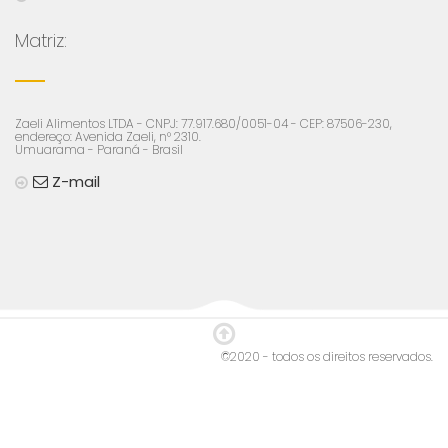
Matriz:
Zaeli Alimentos LTDA - CNPJ: 77.917.680/0051-04 - CEP: 87506-230,
endereço: Avenida Zaeli, n° 2310.
Umuarama - Paraná - Brasil
Z-mail
©2020 - todos os direitos reservados.