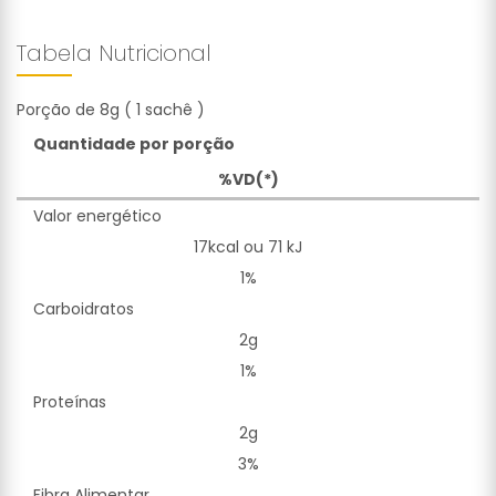
Tabela Nutricional
Porção de 8g ( 1 sachê )
Quantidade por porção
%VD(*)
Valor energético
17kcal ou 71 kJ
1%
Carboidratos
2g
1%
Proteínas
2g
3%
Fibra Alimentar