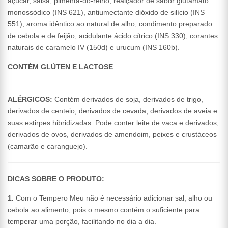
açúcar, salsa, pimenta-do-reino, realçador de sabor glutamato
monossódico (INS 621), antiumectante dióxido de silício (INS
551), aroma idêntico ao natural de alho, condimento preparado
de cebola e de feijão, acidulante ácido cítrico (INS 330), corantes
naturais de caramelo IV (150d) e urucum (INS 160b).
CONTÉM GLÚTEN E LACTOSE
ALÉRGICOS:
Contém derivados de soja, derivados de trigo,
derivados de centeio, derivados de cevada, derivados de aveia e
suas estirpes hibridizadas. Pode conter leite de vaca e derivados,
derivados de ovos, derivados de amendoim, peixes e crustáceos
(camarão e caranguejo).
DICAS SOBRE O PRODUTO:
1.
Com o Tempero Meu não é necessário adicionar sal, alho ou
cebola ao alimento, pois o mesmo contém o suficiente para
temperar uma porção, facilitando no dia a dia.