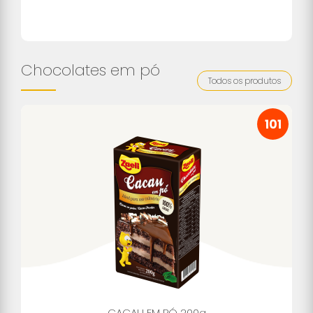
Chocolates em pó
Todos os produtos
101
CACAU EM PÓ 200g