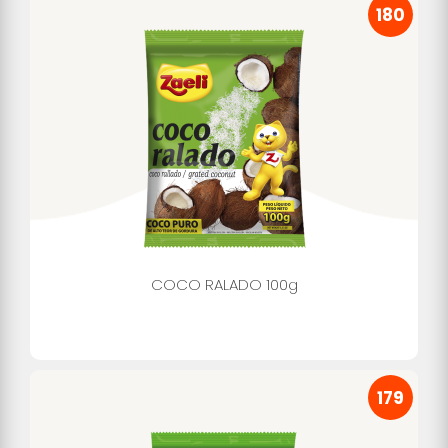
180
COCO RALADO 100g
179