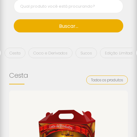
Buscar...
Cesta
Coco e Derivados
Sucos
Edição Limitada
Cesta
Todos os produtos