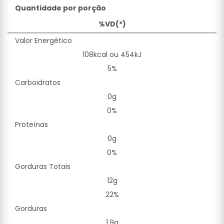
Quantidade por porção
%VD(*)
Valor Energético
108kcal ou 454kJ
5%
Carboidratos
0g
0%
Proteínas
0g
0%
Gorduras Totais
12g
22%
Gorduras
1,9g