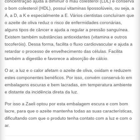
concentração ajuda a diminuir o mau colesterol (LDL) e conserva
o bom colesterol (HDL), possui vitaminas lipossolúveis, ou seja, a
A, a D, a K e especialmente a E. Vários cientistas concluíram que
o azeite de oliva reduz o risco de enfermidades coronárias,
alguns tipos de câncer e ajuda a regular a pressão sanguínea.
Existem também substâncias antioxidantes (vitamina e outros
tocoferóis). Dessa forma, facilita o fluxo cardiovascular e ajuda a
retardar o processo de envelhecimento das células. Facilita
também a digestão e favorece a absorção de cálcio.
O ar, a luz e o calor afetam o azeite de oliva, oxidam e reduzem
estes componentes benéficos. Por isso, convém conservá-lo em
embalagens escuras e bem lacradas, em temperatura ambiente
e distante da incidência direta da luz.
Por isso a Zaeli optou por esta embalagem escura e com bom
lacre, para que o azeite mantenha todas as suas características,
dificultando com que o produto tenha contato com a luz e com o
ar.