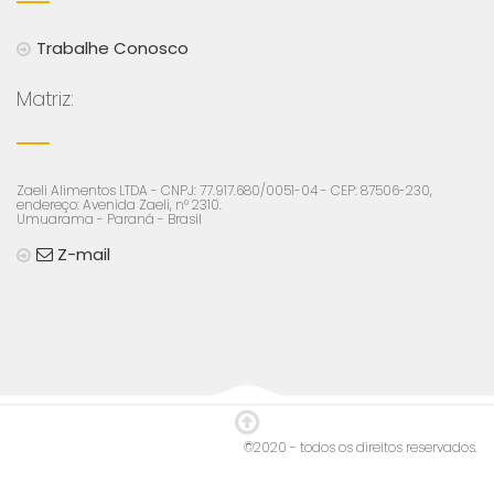
Trabalhe Conosco
Matriz:
Zaeli Alimentos LTDA - CNPJ: 77.917.680/0051-04 - CEP: 87506-230,
endereço: Avenida Zaeli, n° 2310.
Umuarama - Paraná - Brasil
Z-mail
©2020 - todos os direitos reservados.