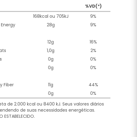
%VD(*)
168kcal ou 705kJ
9%
 Energy
28g
9%
12g
16%
ats
1,0g
2%
s
0g
0%
0g
0%
y Fiber
11g
44%
0g
0%
a de 2.000 kcal ou 8400 kJ. Seus valores diários
ndendo de suas necessidades energéticas.
O ESTABELECIDO.