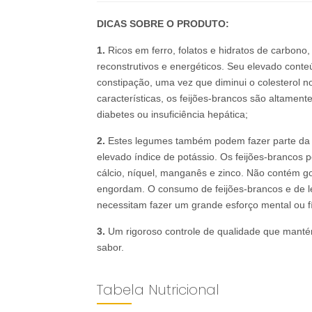
DICAS SOBRE O PRODUTO:
1.
Ricos em ferro, folatos e hidratos de carbono, 
reconstrutivos e energéticos. Seu elevado conteú
constipação, uma vez que diminui o colesterol n
características, os feijões-brancos são altame
diabetes ou insuficiência hepática;
2.
Estes legumes também podem fazer parte da a
elevado índice de potássio. Os feijões-brancos 
cálcio, níquel, manganês e zinco. Não contém 
engordam. O consumo de feijões-brancos e de l
necessitam fazer um grande esforço mental ou fí
3.
Um rigoroso controle de qualidade que manté
sabor.
Tabela Nutricional