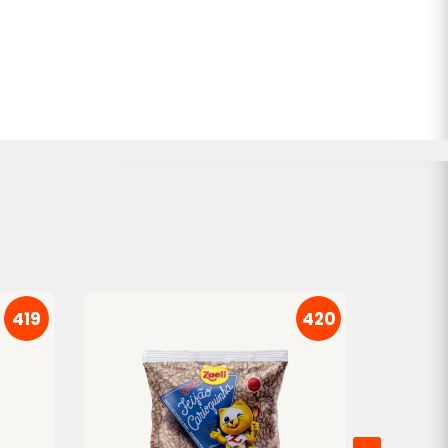
419
420