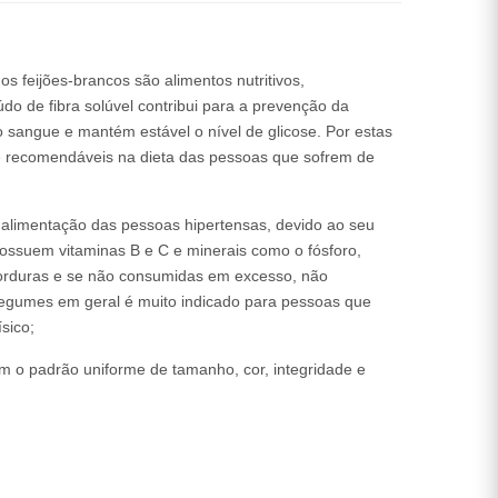
os feijões-brancos são alimentos nutritivos,
do de fibra solúvel contribui para a prevenção da
o sangue e mantém estável o nível de glicose. Por estas
nte recomendáveis na dieta das pessoas que sofrem de
limentação das pessoas hipertensas, devido ao seu
possuem vitaminas B e C e minerais como o fósforo,
gorduras e se não consumidas em excesso, não
egumes em geral é muito indicado para pessoas que
sico;
m o padrão uniforme de tamanho, cor, integridade e