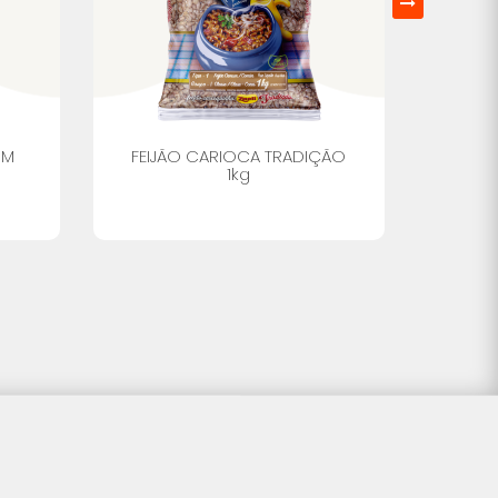
UM
FEIJÃO CARIOCA TRADIÇÃO
FEIJ
1kg