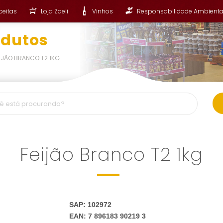
ceitas
Loja Zaeli
Vinhos
Responsabilidade Ambienta
odutos
IJÃO BRANCO T2 1KG
Feijão Branco T2 1kg
SAP: 102972
EAN: 7 896183 90219 3