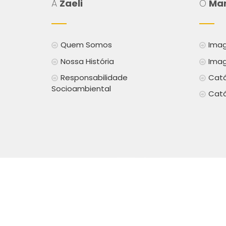
A
Zaeli
O
Mar
Quem Somos
Imag
Nossa História
Imag
Responsabilidade
Catá
Socioambiental
Catá