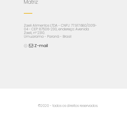
Matriz:
Zaeli Alimentos LTDA - CNPJ: 77.917.680/0051-
04 - CEP: 87506-230, endereço: Avenida
Zaeli, n° 2310.
Umuarama - Paraná - Brasil
Z-mail
©2020 - todos os direitos reservados.