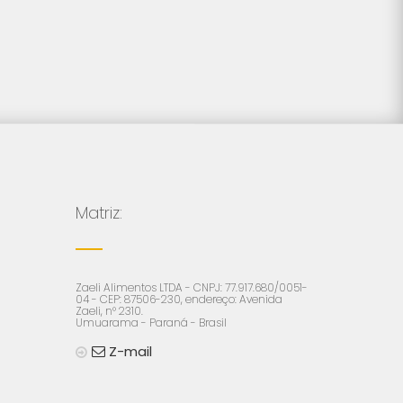
Matriz:
Zaeli Alimentos LTDA - CNPJ: 77.917.680/0051-
04 - CEP: 87506-230, endereço: Avenida
Zaeli, n° 2310.
Umuarama - Paraná - Brasil
Z-mail