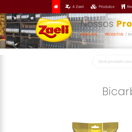
A Zaeli
Produtos
Re
Nossos
Pr
PRINCIPAL
PRODUTOS
BI
Bicar