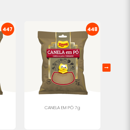
447
448
CANELA EM PÓ 7g
CO