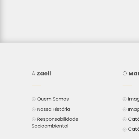
A
Zaeli
O
Mar
Quem Somos
Imag
Nossa História
Imag
Responsabilidade
Catá
Socioambiental
Catá