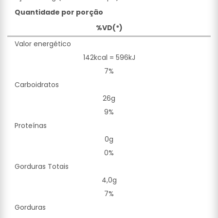
Quantidade por porção
%VD(*)
Valor energético
142kcal = 596kJ
7%
Carboidratos
26g
9%
Proteínas
0g
0%
Gorduras Totais
4,0g
7%
Gorduras