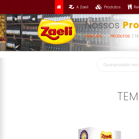
A Zaeli
Produtos
Re
Nossos
Pr
PRINCIPAL
PRODUTOS
TE
TEM