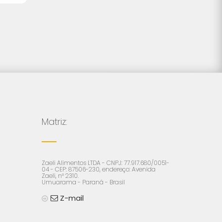
Matriz:
Zaeli Alimentos LTDA - CNPJ: 77.917.680/0051-
04 - CEP: 87506-230, endereço: Avenida
Zaeli, n° 2310.
Umuarama - Paraná - Brasil
Z-mail