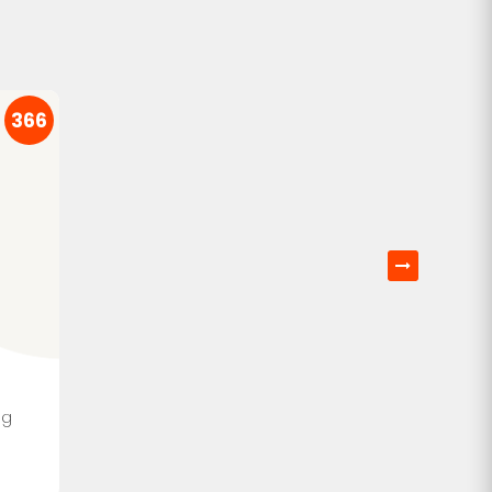
366
0g