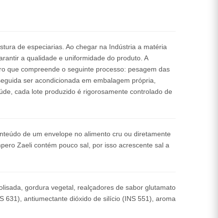
istura de especiarias. Ao chegar na Indústria a matéria
arantir a qualidade e uniformidade do produto. A
aro que compreende o seguinte processo: pesagem das
 seguida ser acondicionada em embalagem própria,
de, cada lote produzido é rigorosamente controlado de
onteúdo de um envelope no alimento cru ou diretamente
pero Zaeli contém pouco sal, por isso acrescente sal a
drolisada, gordura vegetal, realçadores de sabor glutamato
S 631), antiumectante dióxido de silício (INS 551), aroma