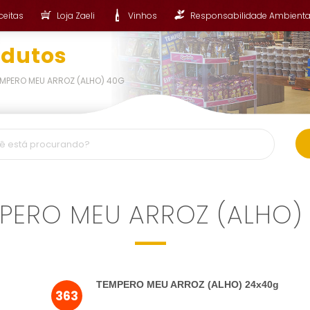
ceitas
Loja Zaeli
Vinhos
Responsabilidade Ambienta
odutos
MPERO MEU ARROZ (ALHO) 40G
PERO MEU ARROZ (ALHO)
TEMPERO MEU ARROZ (ALHO) 24x40g
363