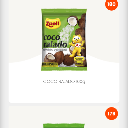
180
COCO RALADO 100g
179