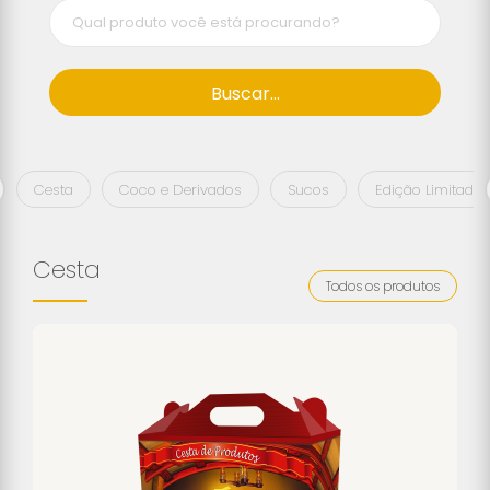
Buscar...
Cesta
Coco e Derivados
Sucos
Edição Limitada
Cesta
Todos os produtos