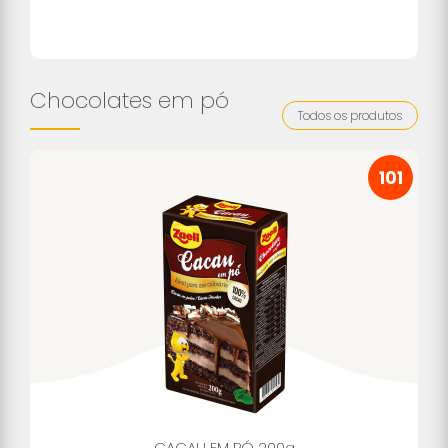
Chocolates em pó
Todos os produtos
101
CACAU EM PÓ 200g