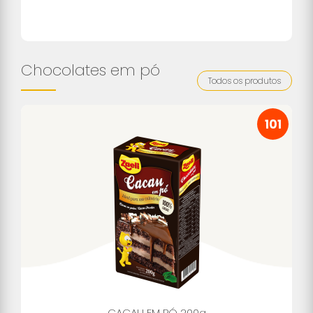
Chocolates em pó
Todos os produtos
101
CACAU EM PÓ 200g