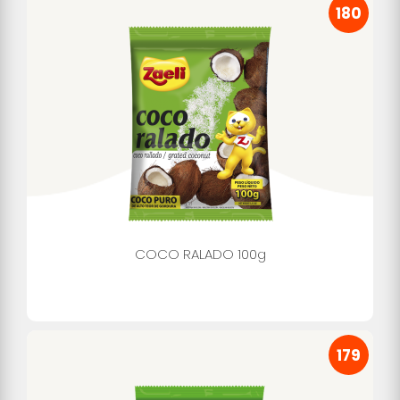
180
COCO RALADO 100g
179