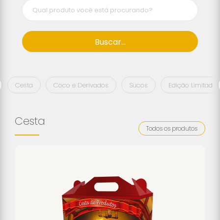
Buscar...
Cesta
Coco e Derivados
Sucos
Edição Limitada
Cesta
Todos os produtos