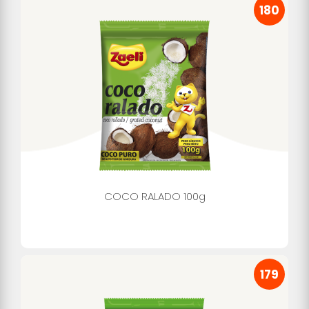
180
COCO RALADO 100g
179