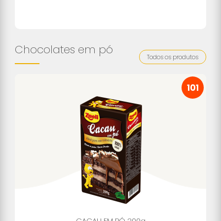
Chocolates em pó
Todos os produtos
101
CACAU EM PÓ 200g