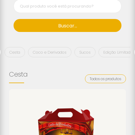
Buscar...
Cesta
Coco e Derivados
Sucos
Edição Limitada
Cesta
Todos os produtos