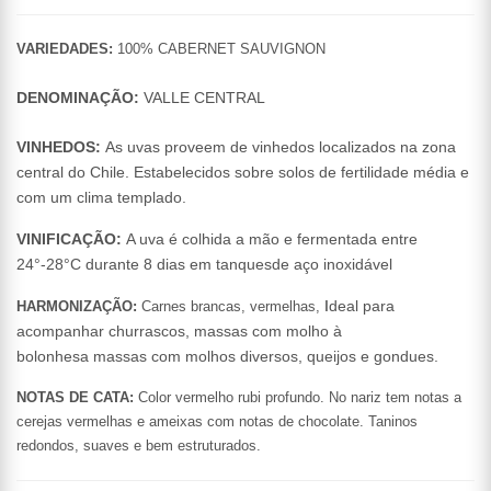
VARIEDADES:
100% CABERNET SAUVIGNON
DENOMINAÇÃO:
VALLE CENTRAL
VINHEDOS:
As uvas proveem de vinhedos localizados na zona
central do Chile.
Estabelecidos sobre solos de fertilidade média e
com um clima templado.
VINIFICAÇÃO:
A uva é colhida a mão e fermentada entre
24°-28°C durante 8 dias em tanques
de aço inoxidável
I
deal para
HARMONIZAÇÃO:
Carnes brancas, vermelhas,
acompanhar churrascos, massas com molho à
bolonhesa massas com molhos diversos, queijos e gondues.
NOTAS DE CATA:
Color vermelho rubi profundo. No nariz tem notas a
cerejas vermelhas e ameixas
com notas de chocolate. Taninos
redondos, suaves e bem estruturados.