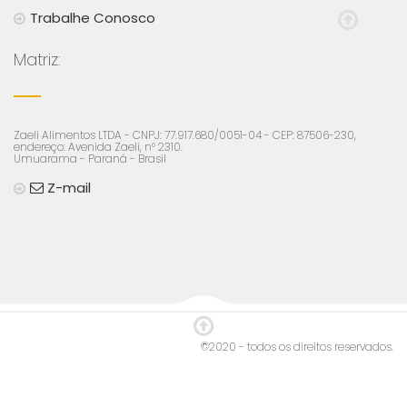
Trabalhe Conosco
Matriz:
Zaeli Alimentos LTDA - CNPJ: 77.917.680/0051-04 - CEP: 87506-230,
endereço: Avenida Zaeli, n° 2310.
Umuarama - Paraná - Brasil
Z-mail
©2020 - todos os direitos reservados.