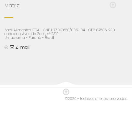
Matriz:
Zaeli Alimentos LTDA - CNPJ: 77.917.680/0051-04 - CEP: 87506-230,
endereço: Avenida Zaeli, n° 2310.
Umuarama - Paraná - Brasil
Z-mail
©2020 - todos os direitos reservados.