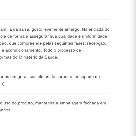
família da salsa, gosto levemente amargo. Na entrada do
role de forma a assegurar sua qualidade e uniformidade
zação, que compreende pelas seguintes fases: recepção,
m e acondicionamento. Todo o processo de
normas do Ministério da Saúde.
sados em geral, costeletas de carneiro, ensopado de
e).
o o uso do produto, mantenha a embalagem fechada em
ranhos.