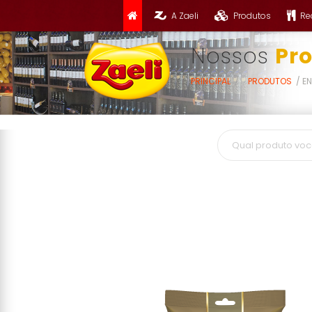
A Zaeli
Produtos
Re
Nossos
Pr
PRINCIPAL
PRODUTOS
E