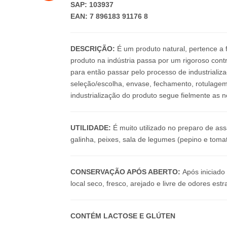
SAP: 103937
EAN: 7 896183 91176 8
DESCRIÇÃO:
É um produto natural, pertence a 
produto na indústria passa por um rigoroso cont
para então passar pelo processo de industriali
seleção/escolha, envase, fechamento, rotulage
industrialização do produto segue fielmente as 
UTILIDADE:
É muito utilizado no preparo de as
galinha, peixes, sala de legumes (pepino e tomat
CONSERVAÇÃO APÓS ABERTO:
Após iniciad
local seco, fresco, arejado e livre de odores est
CONTÉM LACTOSE E GLÚTEN