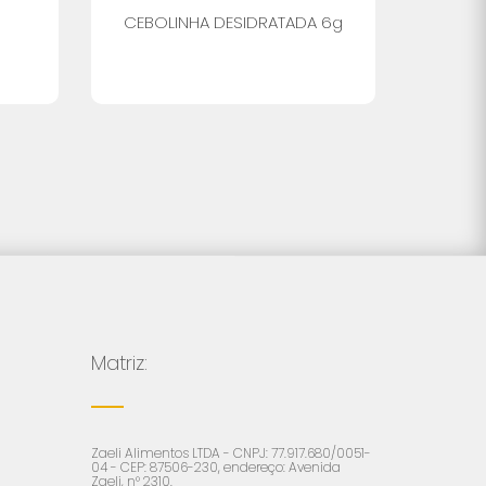
CEBOLINHA DESIDRATADA 6g
Matriz:
Zaeli Alimentos LTDA - CNPJ: 77.917.680/0051-
04 - CEP: 87506-230, endereço: Avenida
Zaeli, n° 2310.