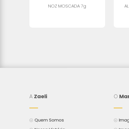
 20g
NOZ MOSCADA 7g
A
A
Zaeli
O
Mar
Quem Somos
Imag