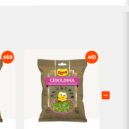
460
461