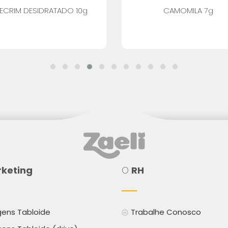
LECRIM DESIDRATADO 10g
CAMOMILA 7g
keting
O
RH
ens Tabloide
Trabalhe Conosco