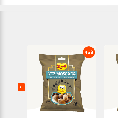
457
458