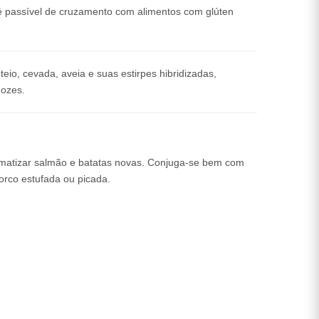
 é passível de cruzamento com alimentos com glúten
teio, cevada, aveia e suas estirpes hibridizadas,
nozes.
omatizar salmão e batatas novas. Conjuga-se bem com
orco estufada ou picada.