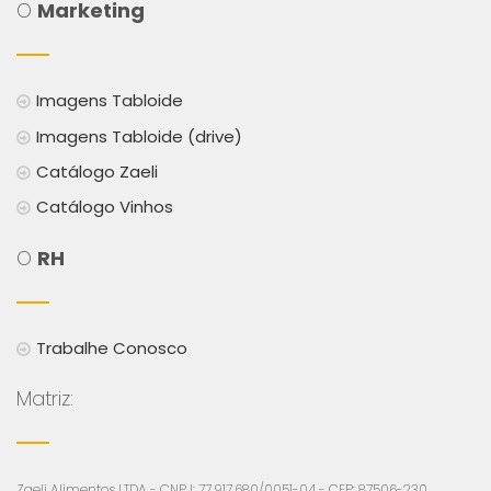
O
Marketing
Imagens Tabloide
Imagens Tabloide (drive)
Catálogo Zaeli
Catálogo Vinhos
O
RH
Trabalhe Conosco
Matriz:
Zaeli Alimentos LTDA - CNPJ: 77.917.680/0051-04 - CEP: 87506-230,