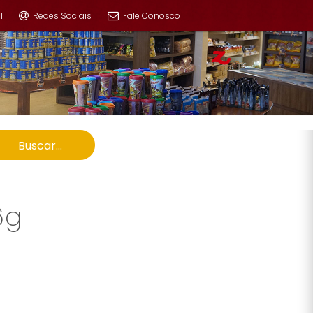
l
Redes Sociais
Fale Conosco
Buscar...
6g