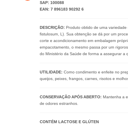
SAP: 100088
EAN: 7 896183 90292 6
DESCRIÇÃO:
Produto obtido de uma variedade de
fistulosum, L). Sua obtenção se dá por um proc
corte e acondicionamento em embalagem própria
empacotamento, o mesmo passa por um rigoroso 
do Ministério da Saúde de forma a assegurar a 
UTILIDADE:
Como condimento e enfeite no prep
queijos, peixes, frangos, carnes, risotos e molh
CONSERVAÇÃO APÓS ABERTO:
Mantenha a em
de odores estranhos.
CONTÉM LACTOSE E GLÚTEN