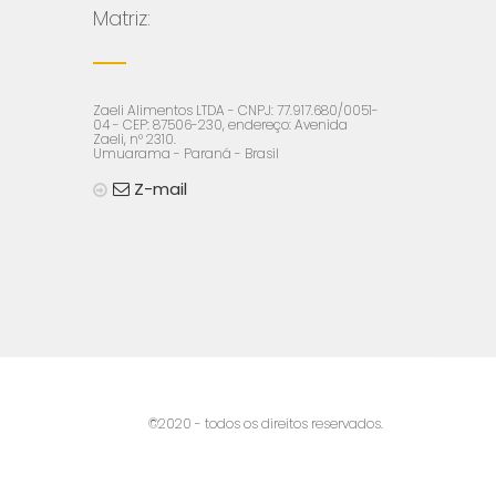
Matriz:
Zaeli Alimentos LTDA - CNPJ: 77.917.680/0051-
04 - CEP: 87506-230, endereço: Avenida
Zaeli, n° 2310.
Umuarama - Paraná - Brasil
Z-mail
©2020 - todos os direitos reservados.