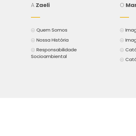
A
Zaeli
O
Mar
Quem Somos
Imag
Nossa História
Imag
Responsabilidade
Catá
Socioambiental
Catá