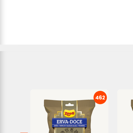
460
462