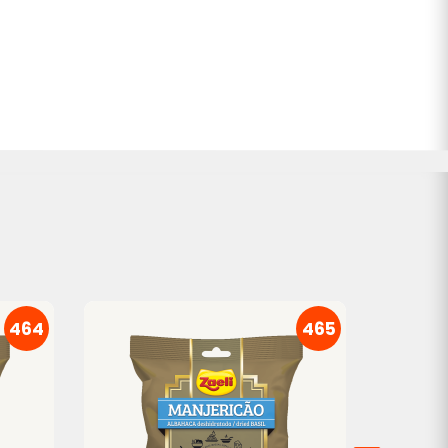
464
465