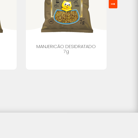
MANJERICÃO DESIDRATADO
MAN
7g