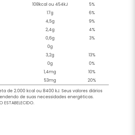
108kcal ou 454kJ
5%
17g
6%
4,5g
9%
2,4g
4%
0,6g
3%
0g
3,2g
13%
0g
0%
1,4mg
10%
53mg
20%
a de 2.000 kcal ou 8400 kJ. Seus valores diários
ndendo de suas necessidades energéticas.
O ESTABELECIDO.