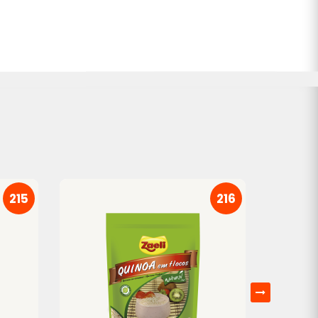
215
216