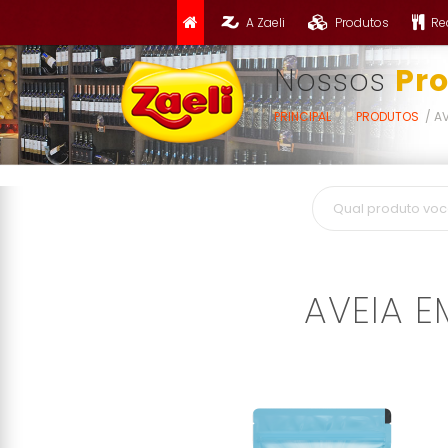
A Zaeli
Produtos
Re
Nossos
Pr
PRINCIPAL
PRODUTOS
AV
AVEIA 