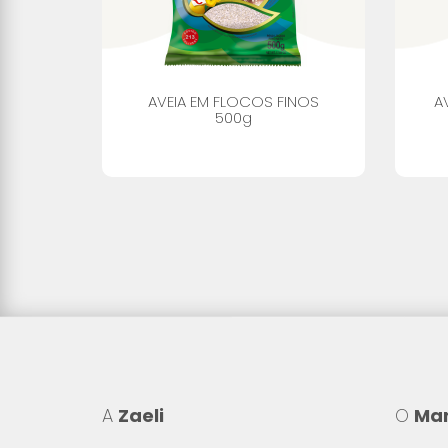
S
AVEIA EM FLOCOS FINOS
A
200g
500g
A
Zaeli
O
Mar