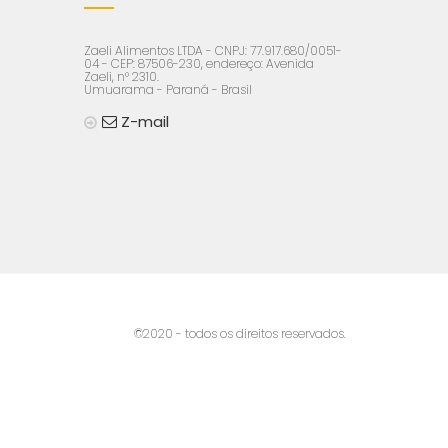
Zaeli Alimentos LTDA - CNPJ: 77.917.680/0051-
04 - CEP: 87506-230, endereço: Avenida
Zaeli, n° 2310.
Umuarama - Paraná - Brasil
Z-mail
©2020 - todos os direitos reservados.