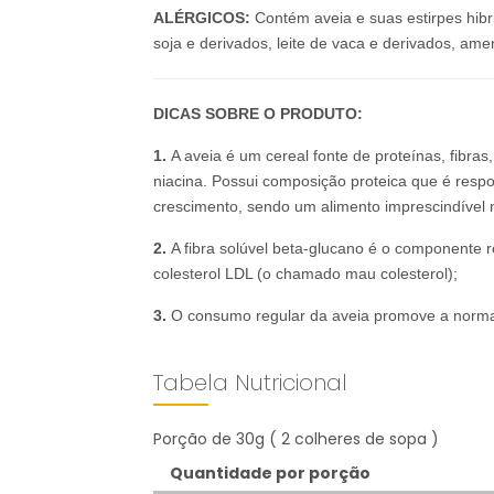
ALÉRGICOS:
Contém aveia e suas estirpes hibr
soja e derivados, leite de vaca e derivados, am
DICAS SOBRE O PRODUTO:
1.
A aveia é um cereal fonte de proteínas, fibras, 
niacina. Possui composição proteica que é res
crescimento, sendo um alimento imprescindível n
2.
A fibra solúvel beta-glucano é o componente r
colesterol LDL (o chamado mau colesterol);
3.
O consumo regular da aveia promove a normal
Tabela Nutricional
Porção de 30g ( 2 colheres de sopa )
Quantidade por porção