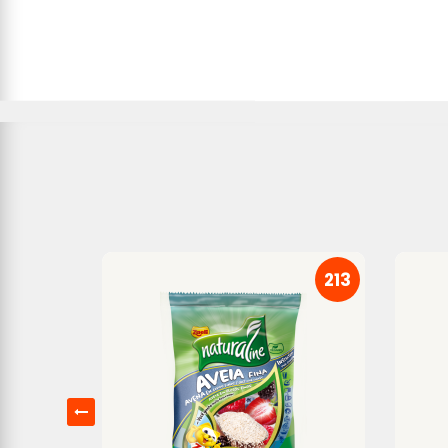
212
213