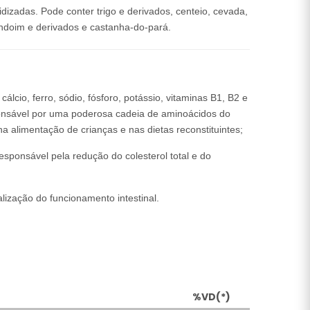
idizadas. Pode conter trigo e derivados, centeio, cevada,
endoim e derivados e castanha-do-pará.
cálcio, ferro, sódio, fósforo, potássio, vitaminas B1, B2 e
ponsável por uma poderosa cadeia de aminoácidos do
a alimentação de crianças e nas dietas reconstituintes;
esponsável pela redução do colesterol total e do
ização do funcionamento intestinal.
%VD(*)