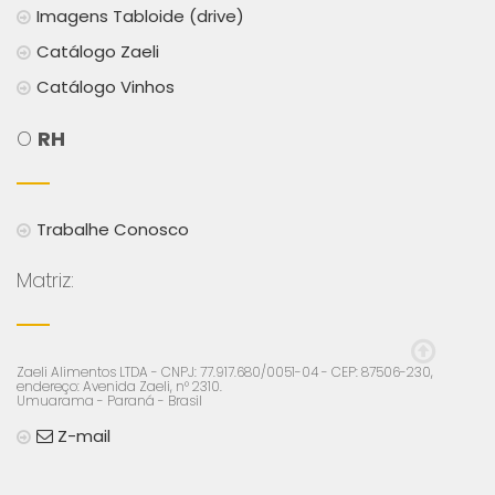
Imagens Tabloide (drive)
Catálogo Zaeli
Catálogo Vinhos
O
RH
Trabalhe Conosco
Matriz:
Zaeli Alimentos LTDA - CNPJ: 77.917.680/0051-04 - CEP: 87506-230,
endereço: Avenida Zaeli, n° 2310.
Umuarama - Paraná - Brasil
Z-mail