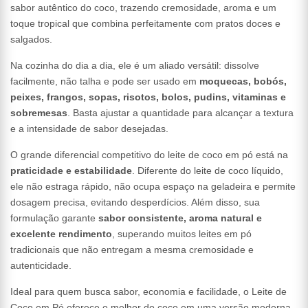
sabor autêntico do coco, trazendo cremosidade, aroma e um
toque tropical que combina perfeitamente com pratos doces e
salgados.
Na cozinha do dia a dia, ele é um aliado versátil: dissolve
facilmente, não talha e pode ser usado em
moquecas, bobós,
peixes, frangos, sopas, risotos, bolos, pudins, vitaminas e
sobremesas
. Basta ajustar a quantidade para alcançar a textura
e a intensidade de sabor desejadas.
O grande diferencial competitivo do leite de coco em pó está na
praticidade e estabilidade
. Diferente do leite de coco líquido,
ele não estraga rápido, não ocupa espaço na geladeira e permite
dosagem precisa, evitando desperdícios. Além disso, sua
formulação garante
sabor consistente, aroma natural e
excelente rendimento
, superando muitos leites em pó
tradicionais que não entregam a mesma cremosidade e
autenticidade.
Ideal para quem busca sabor, economia e facilidade, o Leite de
Coco em Pó oferece o melhor do coco em uma versão moderna,