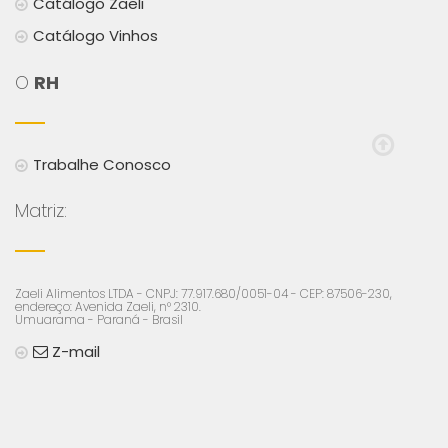
Catálogo Zaeli
Catálogo Vinhos
O
RH
Trabalhe Conosco
Matriz:
Zaeli Alimentos LTDA - CNPJ: 77.917.680/0051-04 - CEP: 87506-230,
endereço: Avenida Zaeli, n° 2310.
Umuarama - Paraná - Brasil
Z-mail