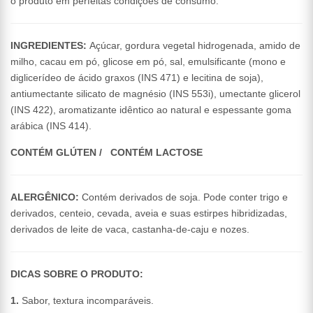
o produto em perfeitas condições de consumo.
INGREDIENTES:
Açúcar, gordura vegetal hidrogenada, amido de
milho, cacau em pó, glicose em pó, sal, emulsificante (mono e
diglicerídeo de ácido graxos (INS 471) e lecitina de soja),
antiumectante silicato de magnésio (INS 553i), umectante glicerol
(INS 422), aromatizante idêntico ao natural e espessante goma
arábica (INS 414).
CONTÉM GLÚTEN / CONTÉM LACTOSE
ALERGÊNICO:
Contém derivados de soja. Pode conter trigo e
derivados, centeio, cevada, aveia e suas estirpes hibridizadas,
derivados de leite de vaca, castanha-de-caju e nozes.
DICAS SOBRE O PRODUTO:
1.
Sabor, textura incomparáveis.