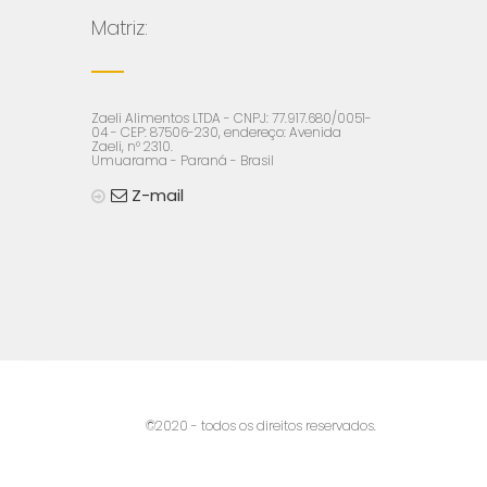
Matriz:
Zaeli Alimentos LTDA - CNPJ: 77.917.680/0051-
04 - CEP: 87506-230, endereço: Avenida
Zaeli, n° 2310.
Umuarama - Paraná - Brasil
Z-mail
©2020 - todos os direitos reservados.