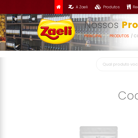
A Zaeli
Produtos
Re
Nossos
Pr
PRINCIPAL
PRODUTOS
CO
Coc