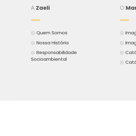
A
Zaeli
O
Mar
Quem Somos
Imag
Nossa História
Imag
Responsabilidade
Catá
Socioambiental
Catá