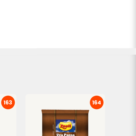
163
164