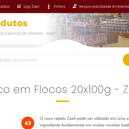
ceitas
Loja Zaeli
Vinhos
Responsabilidade Ambienta
odutos
CO EM FLOCOS 20X100G - ZAELI
o em Flocos 20x100g - Z
O coco ralado Zaeli pode ser utilizado em uma 
43
ingrediente fundamental em muitas receitas tradic