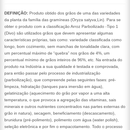
DEFINIÇÃO:
Produto obtido dos grãos de uma das variedades
da planta da família das gramíneas (Oryza satyva,Lin). Para se
obter o produto com a classificação Arroz Parboilizado -Tipo 1
(Divo) são utilizados grãos que devem apresentar algumas
características próprias, tais como: variedade classificada como
longo, bom cozimento, sem manchas de tonalidade clara, com
um percentual máximo de “quebra” nos grãos de 4%, um
percentual mínimo de grãos inteiros de 96%, etc. Na entrada do
produto na Indústria a sua qualidade é testada e comprovada,
para então passar pelo processo de industrialização
(parboilização), que compreende pelas seguintes fases: pré-
limpeza, hidratação (tanques para imersão em água),
gelatinização (aquecimento do grão por vapor a uma alta
temperatura, o que provoca a agregação das vitaminas, sais
minerais e outros nutrientes concentrados nas partes externas do
grão in natura), secagem, beneficiamento (descascamento),
brunidura (pré-polimento), polimento com água (water polish),
seleção eletrônica e por fim o empacotamento. Todo o processo