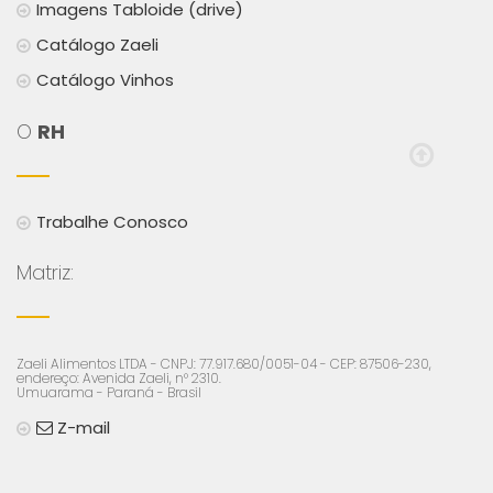
Imagens Tabloide (drive)
Catálogo Zaeli
Catálogo Vinhos
O
RH
Trabalhe Conosco
Matriz:
Zaeli Alimentos LTDA - CNPJ: 77.917.680/0051-04 - CEP: 87506-230,
endereço: Avenida Zaeli, n° 2310.
Umuarama - Paraná - Brasil
Z-mail