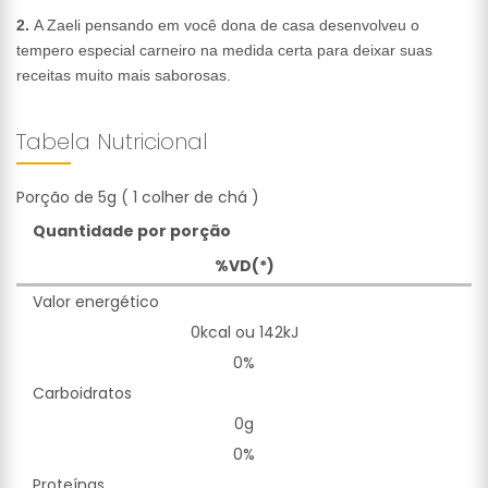
2.
A Zaeli pensando em você dona de casa desenvolveu o
tempero especial carneiro na medida certa para deixar suas
receitas muito mais saborosas.
Tabela Nutricional
Porção de 5g ( 1 colher de chá )
Quantidade por porção
%VD(*)
Valor energético
0kcal ou 142kJ
0%
Carboidratos
0g
0%
Proteínas