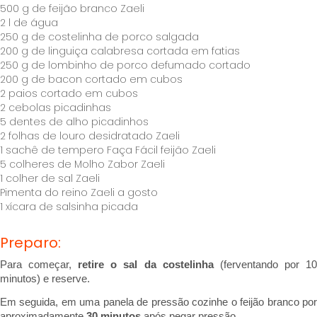
500 g de feijão branco Zaeli
2 l de água
250 g de costelinha de porco salgada
200 g de linguiça calabresa cortada em fatias
250 g de lombinho de porco defumado cortado
200 g de bacon cortado em cubos
2 paios cortado em cubos
2 cebolas picadinhas
5 dentes de alho picadinhos
2 folhas de louro desidratado Zaeli
1 sachê de tempero Faça Fácil feijão Zaeli
5 colheres de Molho Zabor Zaeli
1 colher de sal Zaeli
Pimenta do reino Zaeli a gosto
1 xícara de salsinha picada
Preparo:
Para começar, 
retire o sal da costelinha
 (ferventando por 10
minutos) e reserve. 
Em seguida, em uma panela de pressão cozinhe o feijão branco por 
aproximadamente 
30 minutos 
após pegar pressão.