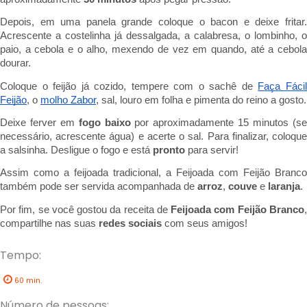
Depois, em uma panela grande coloque o bacon e deixe fritar. 
Acrescente a costelinha já dessalgada, a calabresa, o lombinho, o 
paio, a cebola e o alho, mexendo de vez em quando, até a cebola 
dourar. 
Coloque o feijão já cozido, tempere com o sachê de 
Faça Fácil
Feijão
, o 
molho Zabor
, sal, louro
Deixe ferver em 
fogo baixo
 por aproximadamente 15 minutos (se
necessário, acrescente água) e acerte o sal. Para finalizar, coloque 
a salsinha. Desligue o fogo e está 
pronto
 para servir!
Assim como a feijoada tradicional, a Feijoada com Feijão Branco 
também pode ser servida acompanhada de 
arroz
, 
couve
 e
 laranja
.
Por fim, se você gostou da receita de
 Feijoada com Feijão Branco
,
compartilhe nas suas 
redes sociais
 com seus amigos!
Tempo:
60 min.
Número de pessoas: