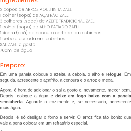
Ingredientes:
2 copos de ARROZ AGULHINHA ZAELI
1 colher (sopa) de AÇAFRÃO ZAELI
3 colheres (sopa) de AZEITE TRADICIONAL ZAELI
1 colher (sopa) de ALHO FATIADO ZAELI
1 xícara (chá) de cenoura cortada em cubinhos
1 cebola cortada em cubinhos
SAL ZAELI a gosto
700ml de água
Preparo:
Em uma panela coloque o azeite, a cebola, o alho e 
refogue
. Em 
seguida, acrescente o açafrão, a cenoura e o arroz e mexa.
Agora, é hora de adicionar o sal a gosto e, novamente, mexer bem. 
Depois, coloque a água e 
deixe em fogo baixo com a panela
semiaberta
. Aguarde o cozimento e, se necessário, acrescente 
mais água.
Depois, é só desligar o forno e servir. O arroz fica tão bonito que 
vale a pena colocar em um refratário especial.