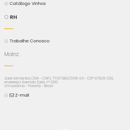
Catálogo Vinhos
O
RH
Trabalhe Conosco
Matriz:
Zaeli Alimentos LTDA - CNPJ: 77.917.680/0051-04 - CEP: 87506-230,
endereço: Avenida Zaeli, n° 2310.
Umuarama - Paraná - Brasil
Z-mail