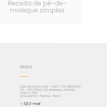
Receita de pé-de-
moleque simples
Matriz:
Zaeli Alimentos LTDA - CNPJ: 77.917.680/0051-
04 - CEP: 87506-230, endereço: Avenida
Zaeli, n° 2310.
Umuarama - Paraná - Brasil
Z-mail