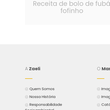
Receita de bolo de fub
fofinho
A
Zaeli
O
Mar
Quem Somos
Imag
Nossa História
Imag
Responsabilidade
Catá