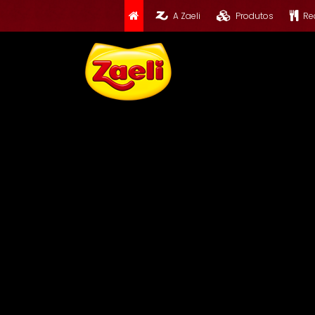
A Zaeli
Produtos
Re