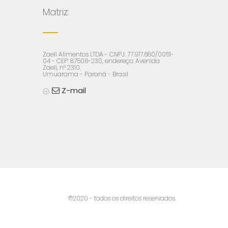
Matriz:
Zaeli Alimentos LTDA - CNPJ: 77.917.680/0051-
04 - CEP: 87506-230, endereço: Avenida
Zaeli, n° 2310.
Umuarama - Paraná - Brasil
Z-mail
©2020 - todos os direitos reservados.