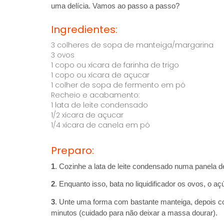
uma delícia. Vamos ao passo a passo?
Ingredientes:
3 colheres de sopa de manteiga/margarina
3 ovos
1 copo ou xícara de farinha de trigo
1 copo ou xícara de açucar
1 colher de sopa de fermento em pó
Recheio e acabamento:
1 lata de leite condensado
1/2 xícara de açucar
1/4 xícara de canela em pó
Preparo:
1
. Cozinhe a lata de leite condensado numa panela 
2
. Enquanto isso, bata no liquidificador os ovos, o a
3
. Unte uma forma com bastante manteiga, depois col
minutos (cuidado para não deixar a massa dourar).