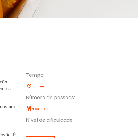
Tempo:
não 
20 min.
em na 
Número de pessoas:
emos um 
4 pessoas
Nível de dificuldade:
essão. É 