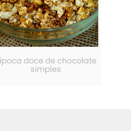
ipoca doce de chocolate
simples