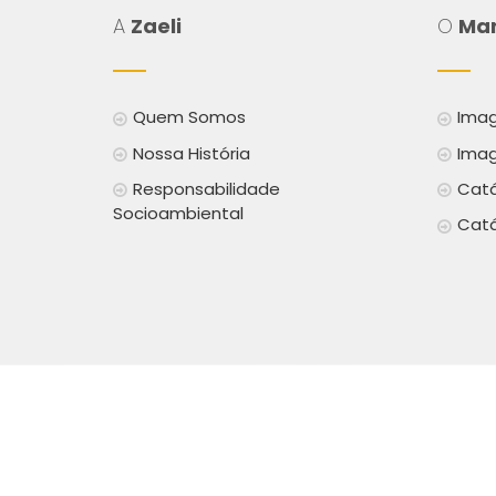
A
Zaeli
O
Mar
Quem Somos
Imag
Nossa História
Imag
Responsabilidade
Catá
Socioambiental
Catá