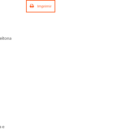
Imprimir
eitona
a e