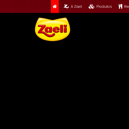
A Zaeli
Produtos
Re