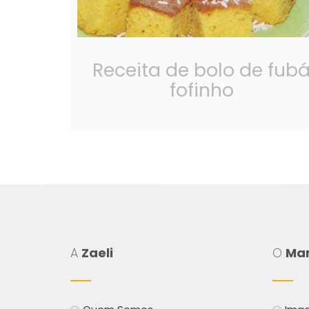
Receita de bolo de fub
fofinho
A
Zaeli
O
Mar