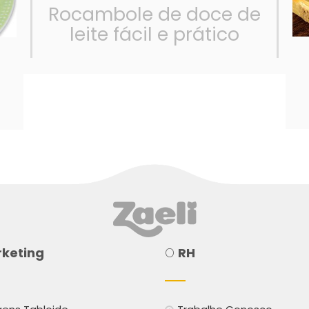
Rocambole de doce de
leite fácil e prático
á
keting
O
RH