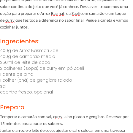
preparada na panela de modo tradicional ou no forno, a qualidade e o
sabor continua do jeito que você já conhece. Dessa vez, trouxemos uma
opção para preparar o Arroz
Basmati
da
Zaeli
com camarão e um toque
de
curry
que fez toda a diferença no sabor final. Pegue a caneta e vamos
cozinhar juntos.
Ingredientes:
400g de Arroz Basmati Zaeli
400g de camarão médio
250ml de leite de coco
2 colheres (sopa) de curry em pó Zaeli
1 dente de alho
1 colher {chá) de gengibre ralado
sal
coentro fresco, opcional
Preparo:
Temperar o camarão com sal,
curry
, alho picado e gengibre. Reservar por
15 minutos para apurar os sabores.
Juntar o arroz e o leite de coco, ajustar o sal e colocar em uma travessa