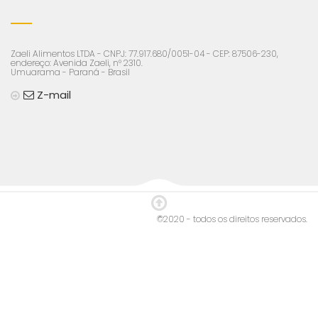
Zaeli Alimentos LTDA - CNPJ: 77.917.680/0051-04 - CEP: 87506-230,
endereço: Avenida Zaeli, n° 2310.
Umuarama - Paraná - Brasil
Z-mail
©2020 - todos os direitos reservados.