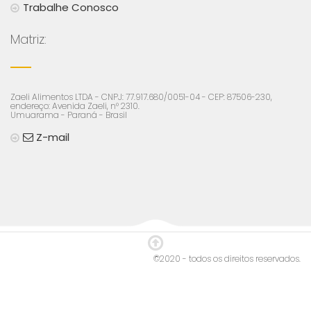
Trabalhe Conosco
Matriz:
Zaeli Alimentos LTDA - CNPJ: 77.917.680/0051-04 - CEP: 87506-230,
endereço: Avenida Zaeli, n° 2310.
Umuarama - Paraná - Brasil
Z-mail
©2020 - todos os direitos reservados.