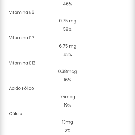
46%
Vitamina B6
0,75 mg
58%
Vitamina PP
6,75 mg
42%
Vitamina B12
0,38mcg
16%
Ácido Fólico
75mcg
19%
Cálcio
13mg
2%