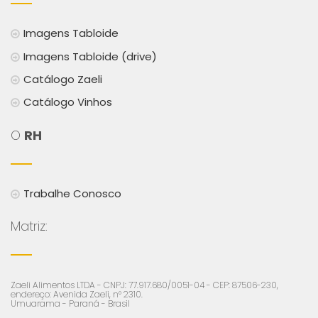
Imagens Tabloide
Imagens Tabloide (drive)
Catálogo Zaeli
Catálogo Vinhos
O
RH
Trabalhe Conosco
Matriz:
Zaeli Alimentos LTDA - CNPJ: 77.917.680/0051-04 - CEP: 87506-230,
endereço: Avenida Zaeli, n° 2310.
Umuarama - Paraná - Brasil