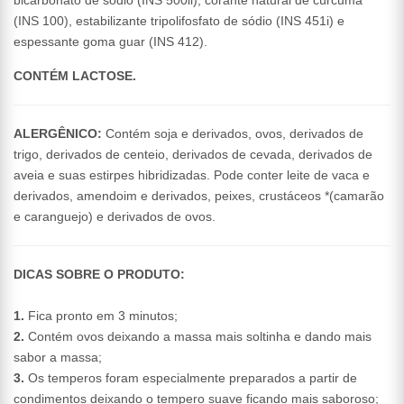
bicarbonato de sódio (INS 500ii), corante natural de cúrcuma
(INS 100), estabilizante tripolifosfato de sódio (INS 451i) e
espessante goma guar (INS 412).
CONTÉM LACTOSE.
ALERGÊNICO:
Contém soja e derivados, ovos, derivados de
trigo, derivados de centeio, derivados de cevada, derivados de
aveia e suas estirpes hibridizadas. Pode conter leite de vaca e
derivados, amendoim e derivados, peixes, crustáceos *(camarão
e caranguejo) e derivados de ovos.
DICAS SOBRE O PRODUTO:
1.
Fica pronto em 3 minutos;
2.
Contém ovos deixando a massa mais soltinha e dando mais
sabor a massa;
3.
Os temperos foram especialmente preparados a partir de
condimentos deixando o tempero suave ficando mais saboroso;