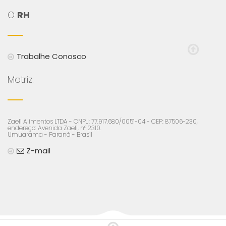
O
RH
Trabalhe Conosco
Matriz:
Zaeli Alimentos LTDA - CNPJ: 77.917.680/0051-04 - CEP: 87506-230,
endereço: Avenida Zaeli, n° 2310.
Umuarama - Paraná - Brasil
Z-mail